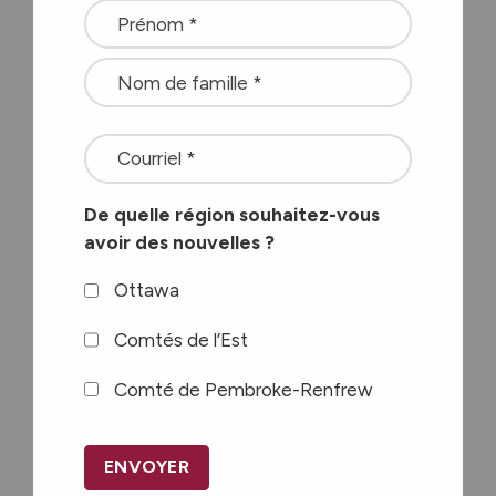
Name
Programmes à
*
domicile par région
<font
color=#ffffff>Stay
Comté de Pembroke-
De quelle région souhaitez-vous
connected
Renfrew
avoir des nouvelles ?
with
the
Ottawa
Comtés de l’Est
latest
Comtés de l’Est
at
Comté de Pembroke-Renfrew
Carefor
Ottawa
plus
CAPTCHA
information
on