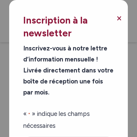
×
Inscription à la
Comté de Pembroke-
newsletter
Renfrew
Inscrivez-vous à notre lettre
Les visites amicales et les services de
d’information mensuelle !
transport et de livraison de repas sont
Livrée directement dans votre
parmi les services de proximité offerts
boîte de réception une fois
dans la vallée.
par mois.
«
» indique les champs
*
nécessaires