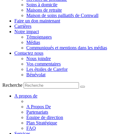
Soins à domicile
Maisons de retraite
Maison de soins palliatifs de Cornwall
Faire un don maintenant
Carrières
Notre impact
Témoignages
Médias
Communiqués et mentions dans les médias
Contactez nous
Nous joindre
Vos commentaires
Les étoiles de Carefor
Bénévolat
Recherche
A propos de
A Propos De
Partenariats
Équipe de direction
Plan Stratégique
FAQ
Services