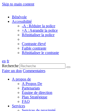
Skip to main content
Bénévole
Accessibilité
-A : Réduire la police
+A : Agrandir la police
Réinitialiser la police
Contraste élevé
Faible contraste
Réinitialiser le contraste
en
fr
Recherche
Faire un don
Commentaires
A propos de
A Propos De
Partenariats
Équipe de direction
Plan Stratégique
FAQ
Services
Services de proximité