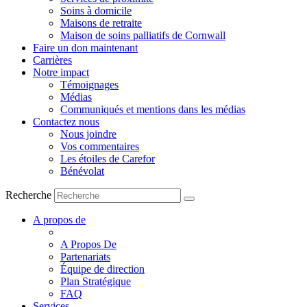
Soins à domicile
Maisons de retraite
Maison de soins palliatifs de Cornwall
Faire un don maintenant
Carrières
Notre impact
Témoignages
Médias
Communiqués et mentions dans les médias
Contactez nous
Nous joindre
Vos commentaires
Les étoiles de Carefor
Bénévolat
Recherche
A propos de
A Propos De
Partenariats
Équipe de direction
Plan Stratégique
FAQ
Services