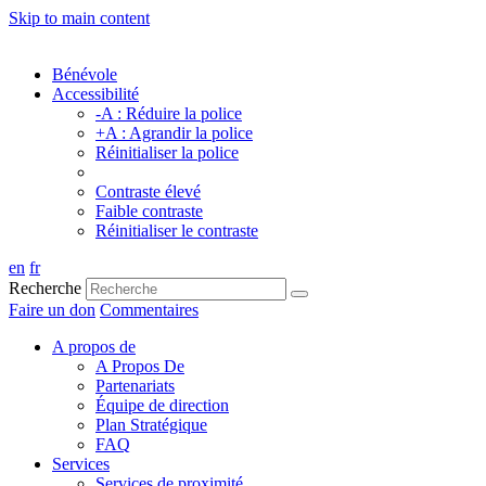
Skip to main content
Bénévole
Accessibilité
-A : Réduire la police
+A : Agrandir la police
Réinitialiser la police
Contraste élevé
Faible contraste
Réinitialiser le contraste
en
fr
Recherche
Faire un don
Commentaires
A propos de
A Propos De
Partenariats
Équipe de direction
Plan Stratégique
FAQ
Services
Services de proximité