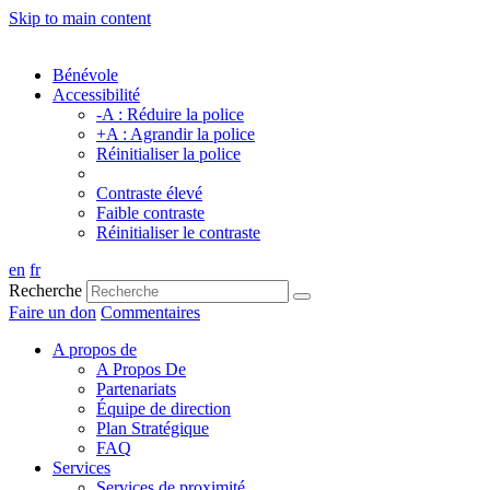
Skip to main content
Bénévole
Accessibilité
-A : Réduire la police
+A : Agrandir la police
Réinitialiser la police
Contraste élevé
Faible contraste
Réinitialiser le contraste
en
fr
Recherche
Faire un don
Commentaires
A propos de
A Propos De
Partenariats
Équipe de direction
Plan Stratégique
FAQ
Services
Services de proximité