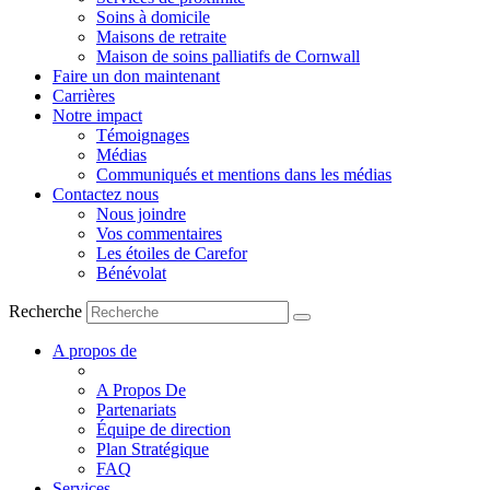
Soins à domicile
Maisons de retraite
Maison de soins palliatifs de Cornwall
Faire un don maintenant
Carrières
Notre impact
Témoignages
Médias
Communiqués et mentions dans les médias
Contactez nous
Nous joindre
Vos commentaires
Les étoiles de Carefor
Bénévolat
Recherche
A propos de
A Propos De
Partenariats
Équipe de direction
Plan Stratégique
FAQ
Services