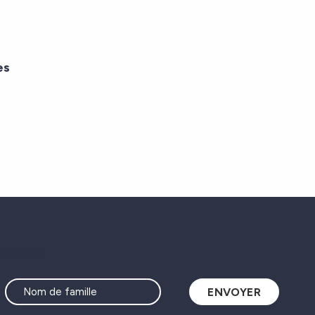
es
essaires