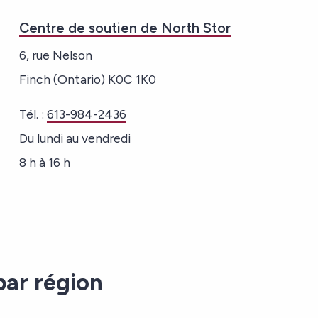
Centre de soutien de North Stor
6, rue Nelson
Finch (Ontario) K0C 1K0
Tél. :
613-984-2436
Du lundi au vendredi
8 h à 16 h
par région