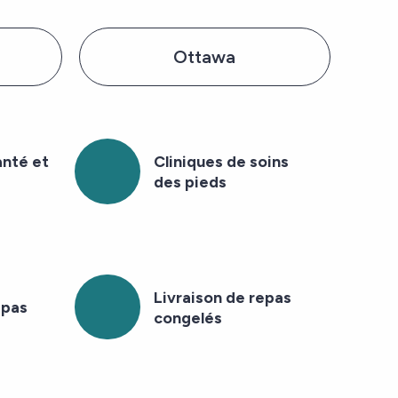
Ottawa
anté et
Cliniques de soins
des pieds
Livraison de repas
epas
congelés