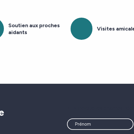
Soutien aux proches
Visites amical
aidants
«
» indique les champs néc
e
Name