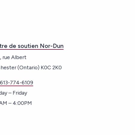
tre de soutien Nor-Dun
, rue Albert
hester (Ontario) K0C 2K0
:
613-774-6109
ay – Friday
AM – 4:00PM