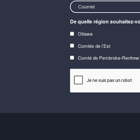
<font
color=#ffffff>Stay
De quelle région souhaitez-v
connected
with
Ottawa
the
Comtés de l’Est
latest
at
Comté de Pembroke-Renfrew
Carefor
CAPTCHA
plus
information
on
healthy
aging</font>