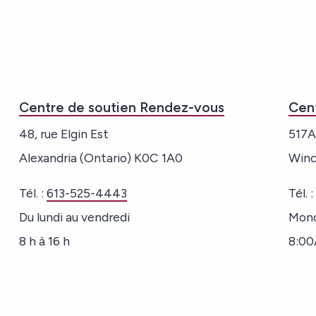
Centre de soutien Rendez-vous
Cen
48, rue Elgin Est
517A
Alexandria (Ontario) K0C 1A0
Winc
Tél. :
613-525-4443
Tél. 
Du lundi au vendredi
Mond
8 h à 16 h
8:00