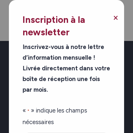
Skip to main content
×
Inscription à la
newsletter
Inscrivez-vous à notre lettre
d’information mensuelle !
Livrée directement dans votre
Recevoir notre
boîte de réception une fois
infolettre
par mois.
«
» indique les champs
«
» indique les champs nécessaires
*
nécessaires
Name