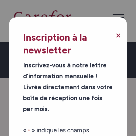
Skip to main content
×
Inscription à la
newsletter
Richmond Care Home -
French
Inscrivez-vous à notre lettre
d’information mensuelle !
/
/
Home
Maison de retraite de Richmond
Livrée directement dans votre
Repas et bien-être
boîte de réception une fois
par mois.
Repas et bien-être
«
» indique les champs
*