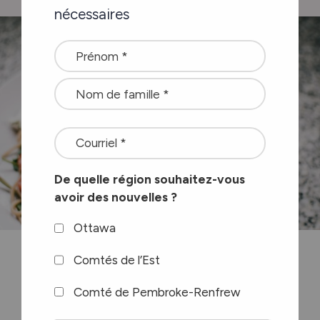
nécessaires
Name
*
<font
color=#ffffff>Stay
De quelle région souhaitez-vous
connected
avoir des nouvelles ?
with
the
Ottawa
latest
Le bien-être et le confort de votre
Comtés de l’Est
at
proche sont nos priorités absolues.
Comté de Pembroke-Renfrew
Carefor
Des délicieux repas faits maison dans
plus