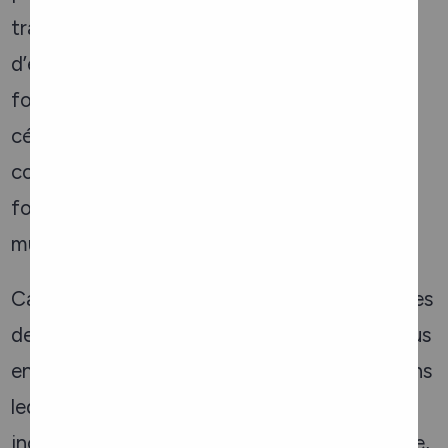
travail sans crainte de discrimination ou
d’exclusion et être une organisation qui
fournit les meilleurs soins à tous. Nous
célébrons la diversité au sein de notre
communauté et reconnaissons que notre
force réside dans l’entraide et le soutien
mutuel.
Carefor est fier d’être aux côtés des membres
de notre communauté 2SLGBTQ+. Nous nous
engageons à favoriser un environnement dans
lequel chacun se sent en sécurité, valorisé et
inclus, quelle que soit son orientation sexuelle,