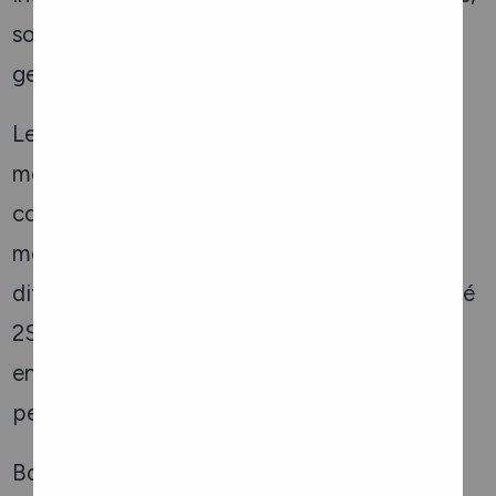
son identité de genre ou son expression de
genre.
Le Mois de la fierté est non seulement un
moment pour reconnaître et célébrer la
communauté 2SLGBTQI+, mais aussi un
moment pour accepter et encourager nos
différences. En soutenant notre communauté
2SLGBTQ+, nous défendons ces valeurs et
enrichissons notre organisation avec des
perspectives et des expériences diverses.
Bonne fierté à tous !