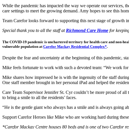
While the pandemic has impacted the way we operate our services, thes
care settings to meet the growing demand. Amy hopes to see this home
Team Carefor looks forward to supporting this next stage of growth i
Special thank you to all the staff at
R
ichmond Care Home
for keeping
The COVID-19 pandemic is unchartered territory for health care and non-health
vulnerable population at
Carefor Mackay Residential Complex*
.
Despite the fear and uncertainty at the beginning of this pandemic, sta
Mike feels fortunate to work with such a devoted team: “We work for o
Mike shares how impressed he is with the ingenuity of the staff during 
One staff member brought in her personal iPad and helped the resident
Care Team Supervisor Jennifer St. Cyr couldn’t be more proud of all th
to bring a smile to all the residents’ faces.
“He is the gentle giant who always has a smile and is always going a
Support Carefor Heroes like Mike who are working hard during these 
*Carefor Mackay Centre houses 80 beds and is one of two Carefor re