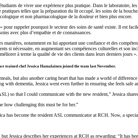
udiants de vivre une expérience plus pratique. Dans le laboratoire, les
e pratiques telles que la préparation du lit occupé, les soins de la bouche
acologique et non pharmacologique de la douleur et bien plus encore.
pour rappeler pourquoi le secteur des soins de santé existe. Il est facil
 soins avec plus d’empathie et de connaissances.
ses manières, notamment en lui apportant une confiance et des compétenc
ents si nécessaire, en augmentant ses compétences culturelles et son inclus
améliorer à terme la qualité de vie des clients dans leurs derniers jours ».
nce trained chef Jessica Hamalainen joined the team last November.
eals, but also another caring heart that has made a world of differenc
 with dementia, Jessica went even further in ensuring she feels safe 
SL) so that I could communicate with the new resident,” Jessica shared
ine how challenging this must be for her.”
 Jessica has become the resident ASL communicator at RCH. Now, a speci
 but Jessica describes her experiences at RCH as rewarding: “It has bee