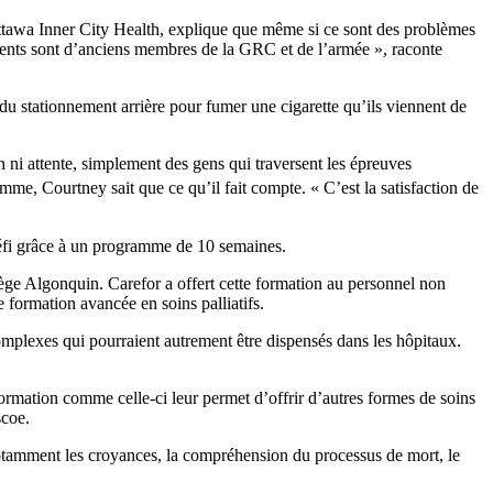
ttawa Inner City Health, explique que même si ce sont des problèmes
dents sont d’anciens membres de la GRC et de l’armée », raconte
 du stationnement arrière pour fumer une cigarette qu’ils viennent de
n ni attente, simplement des gens qui traversent les épreuves
me, Courtney sait que ce qu’il fait compte. « C’est la satisfaction de
 défi grâce à un programme de 10 semaines.
ège Algonquin. Carefor a offert cette formation au personnel non
formation avancée en soins palliatifs.
omplexes qui pourraient autrement être dispensés dans les hôpitaux.
ormation comme celle-ci leur permet d’offrir d’autres formes de soins
scoe.
 notamment les croyances, la compréhension du processus de mort, le