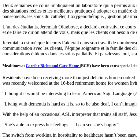
Deux semaines de cours impliquaient un laboratoire qui a permis aux ét
des situations réelles et les meilleures pratiques à adopter en matière d
pansements, les soins du cathéter, l’oxygénothérapie. , gestion pharm
L’un des étudiants, Jeremiah Olugboye, a déclaré avoir suivi ce cours « 
et de faire ce qu’on attend de vous, mais que les clients ont besoin de
Jeremiah a estimé que le cours l’aiderait dans son travail de nombreu
communication avec les clients, l’équipe soignante et la famille des cli
considérations éthiques dans les soins palliatifs. Et par-dessus tout, « 
Mealtimes at
Carefor Richmond Care Home
(RCH) have been extra special si
Residents have been receiving more than just delicious home-cooked m
was recently welcomed at the 16-bed retirement home for women living
“I thought it would be interesting to learn American Sign Language (A
“Living with dementia is hard as it is, so to be also deaf, I can’t imag
With the help of an occasional ASL interpreter that trains all staff,
“She’s able to express her feelings … I can see she’s happy.”
The switch from working in hospitality to healthcare hasn’t been easy,