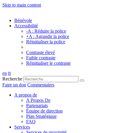
Skip to main content
Bénévole
Accessibilité
-A : Réduire la police
+A : Agrandir la police
Réinitialiser la police
Contraste élevé
Faible contraste
Réinitialiser le contraste
en
fr
Recherche
Faire un don
Commentaires
A propos de
A Propos De
Partenariats
Équipe de direction
Plan Stratégique
FAQ
Services
Services de proximité