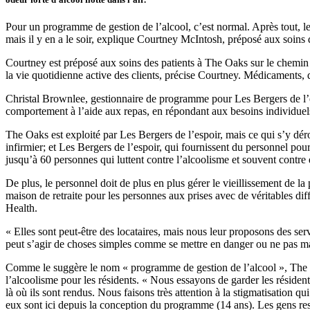
Pour un programme de gestion de l’alcool, c’est normal. Après tout, les
mais il y en a le soir, explique Courtney McIntosh, préposé aux soins d
Courtney est préposé aux soins des patients à The Oaks sur le chemin
la vie quotidienne active des clients, précise Courtney. Médicaments, d
Christal Brownlee, gestionnaire de programme pour Les Bergers de l’esp
comportement à l’aide aux repas, en répondant aux besoins individuels 
The Oaks est exploité par Les Bergers de l’espoir, mais ce qui s’y dérou
infirmier; et Les Bergers de l’espoir, qui fournissent du personnel pou
jusqu’à 60 personnes qui luttent contre l’alcoolisme et souvent contre
De plus, le personnel doit de plus en plus gérer le vieillissement de
maison de retraite pour les personnes aux prises avec de véritables dif
Health.
« Elles sont peut-être des locataires, mais nous leur proposons des se
peut s’agir de choses simples comme se mettre en danger ou ne pas mang
Comme le suggère le nom « programme de gestion de l’alcool », The Oak
l’alcoolisme pour les résidents. « Nous essayons de garder les résiden
là où ils sont rendus. Nous faisons très attention à la stigmatisation q
eux sont ici depuis la conception du programme (14 ans). Les gens reste