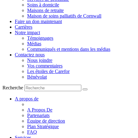
Soins à domicile
Maisons de retraite
Maison de soins palliatifs de Cornwall
Faire un don maintenant
Carrières
Notre impact
Témoignages
Médias
Communiqués et mentions dans les médias
Contactez nous
Nous joindre
Vos commentaires
Les étoiles de Carefor
Bénévolat
Recherche
A propos de
A Propos De
Partenariats
Équipe de direction
Plan Stratégique
FAQ
Services