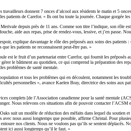
 travailleurs donnent 7 onces d’alcool aux résidents le matin et 5 onces 
es patients de Carefor. « Ils ont bu toute la journée. Chaque gorgée les 
 Merivale depuis près de 11 ans. Comme son titre l’indique, son rôle e
ouche, aide aux repas, prise de rendez-vous, lessive, et j’en passe. Nou
oir, explique davantage le rôle des préposés aux soins des patients : «
que les patients ne reconnaissent peut-être pas. »
le est le fruit d’un partenariat entre Carefor, qui fournit les préposés 
r gérer le bâtiment au quotidien, ce qui comprend la préparation des repa
 des problèmes de santé mentale.
 la population et tous les problèmes qui en découlent, notamment les tr
ficultés personnelles », avance Kaelen Bray, directrice des soins aux pa
rvices complets [de l’Association canadienne pour la santé mentale (ACSM)
er. Nous relevons ces situations afin de pouvoir contacter l’ACSM et, id
s suit un modèle de réduction des méfaits dans lequel du soutien et un
ts avec nous aussi longtemps que possible, affirme Christal. Pour plusie
ui entoure nos clients. Nous ne voulons pas qu’ils se sentent déplacés. N
nt ici aussi longtemps qu’il le faut. »