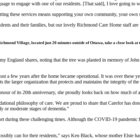
uage to engage with one of our residents. [That said], I love going to wo
porting these services means supporting your own community, your own s
nts and their families, but our lovely Richmond Care Home staff are th
mond Village, located just 20 minutes outside of Ottawa, take a close look at th
England shares, noting that the tree was planted in memory of John a
st a few years after the home became operational. It was over these yea
s the larger organization that protects and maintains the integrity of the
onour of its 20th anniversary, she proudly looks back on how much of 
ational philosophy of care. We are proud to share that Carefor has done 
y or moderate stages of dementia.”
ort during these challenging times. Although the COVID-19 pandemic has
.
sibly can for their residents,” says Ken Black, whose mother Elsie has