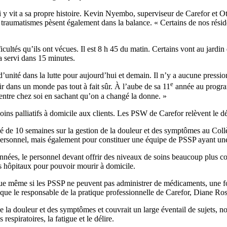
y vit a sa propre histoire. Kevin Nyembo, superviseur de Carefor et O
traumatismes pèsent également dans la balance. « Certains de nos rési
ultés qu’ils ont vécues. Il est 8 h 45 du matin. Certains vont au jardin
ra servi dans 15 minutes.
d’unité dans la lutte pour aujourd’hui et demain. Il n’y a aucune pressio
e
ûr dans un monde pas tout à fait sûr. À l’aube de sa 11
année au program
rentre chez soi en sachant qu’on a changé la donne. »
soins palliatifs à domicile aux clients. Les PSW de Carefor relèvent le
é de 10 semaines sur la gestion de la douleur et des symptômes au Coll
personnel, mais également pour constituer une équipe de PSSP ayant une 
nnées, le personnel devant offrir des niveaux de soins beaucoup plus c
s hôpitaux pour pouvoir mourir à domicile.
e que même si les PSSP ne peuvent pas administrer de médicaments, une f
ique le responsable de la pratique professionnelle de Carefor, Diane Ro
 de la douleur et des symptômes et couvrait un large éventail de sujets,
 respiratoires, la fatigue et le délire.