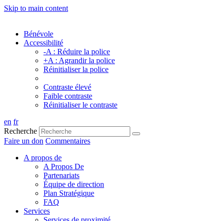
Skip to main content
Bénévole
Accessibilité
-A : Réduire la police
+A : Agrandir la police
Réinitialiser la police
Contraste élevé
Faible contraste
Réinitialiser le contraste
en
fr
Recherche
Faire un don
Commentaires
A propos de
A Propos De
Partenariats
Équipe de direction
Plan Stratégique
FAQ
Services
Services de proximité