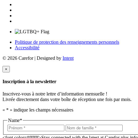
Politique de protection des renseignements personnels
Accessibilité
© 2026 Carefor | Designed by
Intent
×
Inscription à la newsletter
Inscrivez-vous à notre lettre d’information mensuelle !
Livrée directement dans votre boîte de réception une fois par mois.
«
*
» indique les champs nécessaires
Name
*
<font color=#ffffff>Stay connected with the latest at Carefor plus in