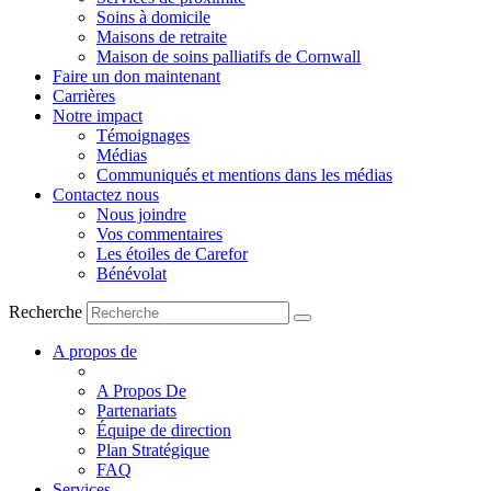
Soins à domicile
Maisons de retraite
Maison de soins palliatifs de Cornwall
Faire un don maintenant
Carrières
Notre impact
Témoignages
Médias
Communiqués et mentions dans les médias
Contactez nous
Nous joindre
Vos commentaires
Les étoiles de Carefor
Bénévolat
Recherche
A propos de
A Propos De
Partenariats
Équipe de direction
Plan Stratégique
FAQ
Services